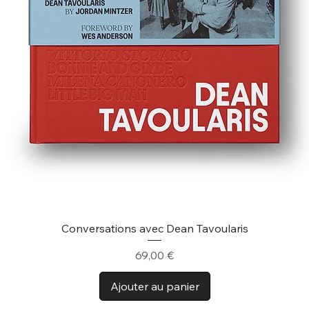
Conversations avec Dean Tavoularis
Prix
69,00 €
Ajouter au panier