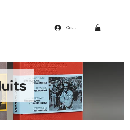
Compte
uits